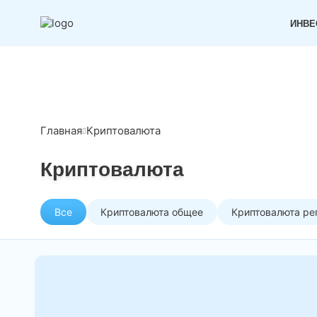
ИНВЕ
Главная
Криптовалюта
Криптовалюта
Все
Криптовалюта общее
Криптовалюта ре
Три взгляда на биткоин в 2026
в $10 000 до амбициозных $2