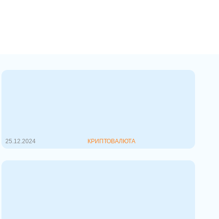
Запрет USDT в ЕС с 1 января
2025: Кому это выгодно и где он
будет запрещен?
С 1 января 2025 года вступает в
силу запрет на использование
стейблкои...
25.12.2024
КРИПТОВАЛЮТА
Блокчейны первого уровня:
ТОП 13
Блокчейн-технология становится
все более популярной, и многие