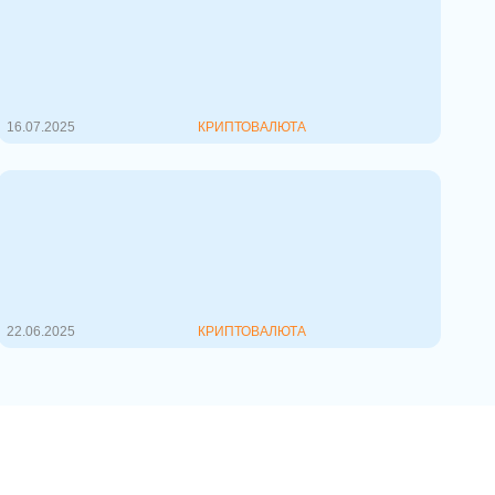
толкает Биткоин к $120 тысячам
Американская палата
представителей проголосует по
трем закон...
16.07.2025
КРИПТОВАЛЮТА
Что такое блокчейн простыми
словами
Блокчейн (от англ. *block chain* —
«цепочка блок...
22.06.2025
КРИПТОВАЛЮТА