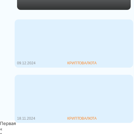
ТОП 7 мемкоинов на 2025 год
Мемкоины продолжают
завоевывать популярность среди
криптовалютных инве...
09.12.2024
КРИПТОВАЛЮТА
Dogecoin обходит Wolkswagen
по капитализации, что дальше?
Стоимость криптовалюты, которую
Илон Маск называет любимой,а
всего три...
18.11.2024
КРИПТОВАЛЮТА
Первая
«