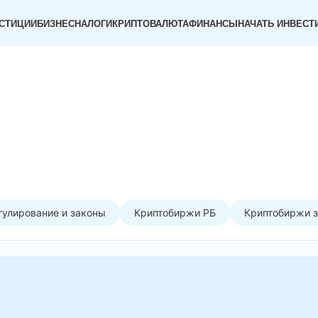
СТИЦИИ
БИЗНЕС
НАЛОГИ
КРИПТОВАЛЮТА
ФИНАНСЫ
НАЧАТЬ ИНВЕСТ
гулирование и законы
Криптобиржи РБ
Криптобиржи 
 году: от «дна»
66 000