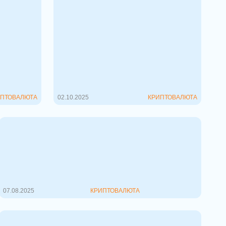
 на
Рост биткоина и налоговые
тыми
льготы для криптовалюты
в США
ествует
Налоговая служба США (IRS)
й способ
выпустила разъяснение,
 проекту
запустившее очередной виток
высокого спроса на
криптовалюту и резкий &...
ПТОВАЛЮТА
02.10.2025
КРИПТОВАЛЮТА
Трамп готовится легализовать
криптовалюты в пенсионных
фондах США
12,5 триллионов долларов,
хранящихся на этих пенсионных
счет...
07.08.2025
КРИПТОВАЛЮТА
Крипто- законопроект в США