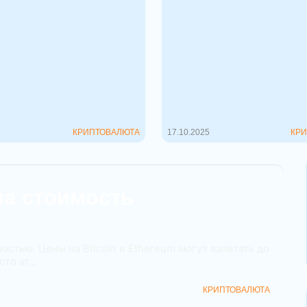
ост или падение
Что такое АИРДРОП
 в 2026 году?
крипторынке? Прос
о криптовалюта,
словами
создала и выпустила в
В мире криптовалют сущ
е компания Ripple Labs
уникальный и популярны
ду. После недавнего...
привлечения внимания к
— аирдроп (от англ. ai...
КРИПТОВАЛЮТА
17.10.2025
КРИ
на стоимость
стью. Цены на Bitcoin и Ethereum могут взлетать до
то эт...
КРИПТОВАЛЮТА