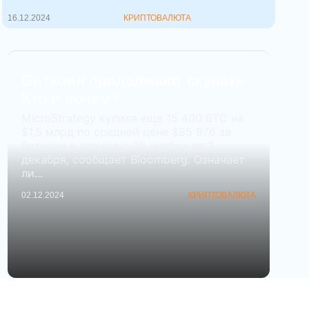
программ...
16.12.2024
КРИПТОВАЛЮТА
Биткоин продолжают скупать.
Кто и почем?
MicroStrategy купила еще 15 400 BTC на
$1,5 млрд по средней цене $95 976 за
биткоин в период с 25 ноября по 1
декабря, сообщает Bloomberg. Означает
ли...
02.12.2024
КРИПТОВАЛЮТА