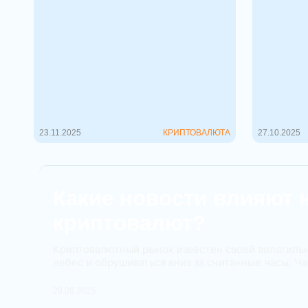
Топ-6 криптовалют по
XRP: р
объему торгов осенью
монеты
2025
XRP — эт
которую 
Осень 2025 года стала знаковым
обращени
периодом для цифровых активов.
в 2012 го
Крипторынок, прошедший через
этапы хайпа, зимы и регулято...
23.11.2025
КРИПТОВАЛЮТА
27.10.2025
Какие новости влияют 
криптовалют?
Криптовалютный рынок известен своей волатильно
небес и обрушиваться вниз за считанные часы. Час
29.08.2025