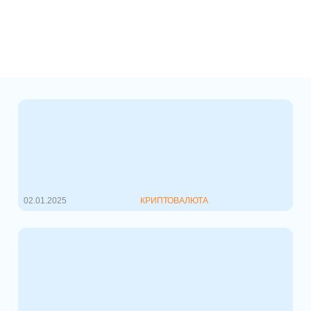
Bitcoin и Ethereum: Итоги года
В мире криптовалют 2024 год
оказался насыщенным событиями и
значительн...
02.01.2025
КРИПТОВАЛЮТА
Как инвестировать в
криптовалютные стартапы:
Полное руководство
Инвестирование в криптовалютные
стартапы становится все более