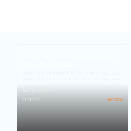
Налог на криптовалюту 2025:
что изменилось?
Указ Президента РБ № 80 «Об отдельных
вопросах налогообложения по операциям
с цифровыми знаками (токенами)» от 28
марта 2023 г ...
05.01.2025
НАЛОГИ