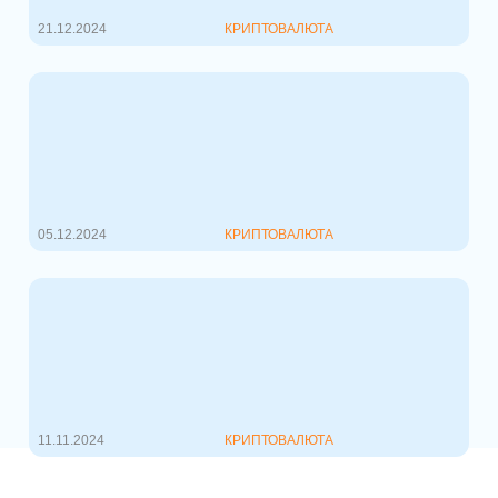
популярн...
21.12.2024
КРИПТОВАЛЮТА
Новый глава SEC и Биткоин
выше 100
Стоимость первой криптовалюты
впервые в истории превысила
$100000, в м...
05.12.2024
КРИПТОВАЛЮТА
Биткоин на 85, рост Doge и что
такое World Liberty Financial
Биткоин уверенно идет в рост и
стоимость его впервые преодолела
планку...
11.11.2024
КРИПТОВАЛЮТА