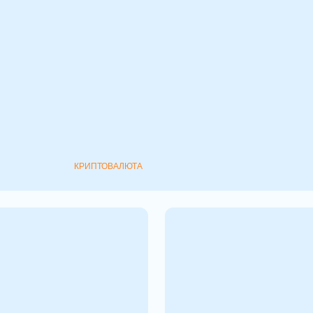
иткоина: после
нутого в октябре 2025
КРИПТОВАЛЮТА