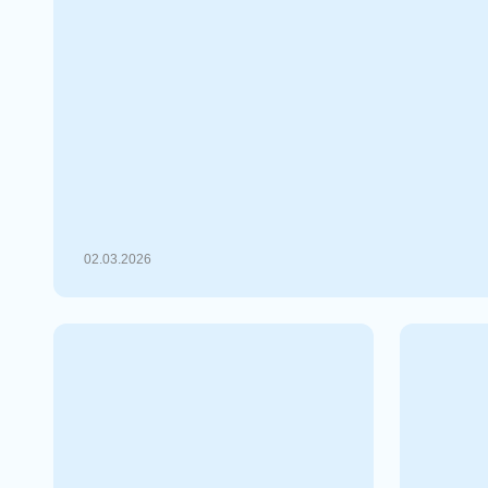
Начало 2026 года выдалось непростым для б
исторического максимума в $126 000, достиг
года, первая криптовалюта вошл...
02.03.2026