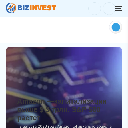
Amazon —капитализация
выше $ 3 трлн, S&P 500
растет
3 августа 2026 года Amazon официально вошёл в