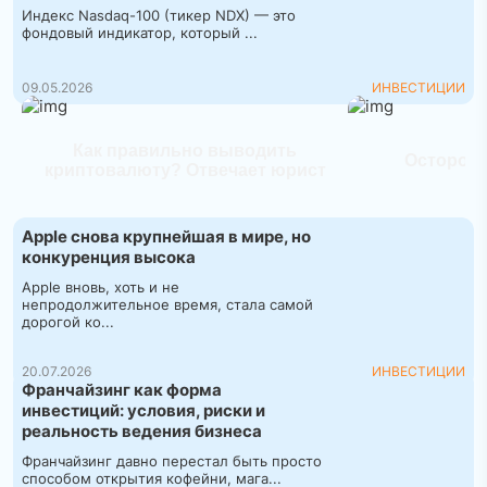
Индекс Nasdaq-100 (тикер NDX) — это
фондовый индикатор, который ...
09.05.2026
ИНВЕСТИЦИИ
Как правильно выводить
Осторожн
криптовалюту? Отвечает юрист
Apple снова крупнейшая в мире, но
конкуренция высока
Apple вновь, хоть и не
непродолжительное время, стала самой
дорогой ко...
20.07.2026
ИНВЕСТИЦИИ
Франчайзинг как форма
инвестиций: условия, риски и
реальность ведения бизнеса
Франчайзинг давно перестал быть просто
способом открытия кофейни, мага...