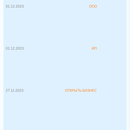
01.12.2023
ООО
Как стать ИП и переход ИП в юрлицо
2023
На портале pravo.by недавно был
представлен проект закона "О внесении ...
01.12.2023
ИП
Сотрудники в компанию. Как
выбрать?
Как найти хорошего сотрудника к себе в
команду? Лич...
27.11.2023
ОТКРЫТЬ БИЗНЕС
Как стать Индивидуальным
Предпринимателем?
Хотите зарегистрироваться и
осуществлять деятельность в виде
Индивидуа...