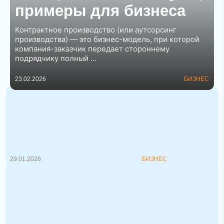
примеры для бизнеса
Контрактное производство (или аутсорсинг
производства) — это бизнес-модель, при которой
компания-заказчик передает стороннему
подрядчику полный ...
23.02.2026
БИЗНЕС
Что такое KPI: как устанавливать и
отслеживать ключевые показатели
эффективности
KPI (Key Performance Indicator) — это не
просто модное...
29.01.2026
БИЗНЕС
Три бизнеса, ставшие открытием в
США
! История США полна примеров
инновационных бизнес-моделей, к...