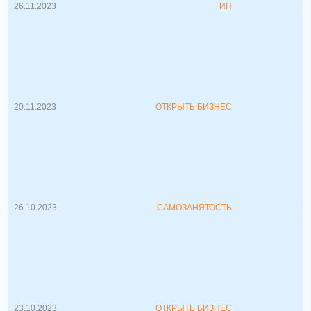
26.11.2023
ИП
Как выбрать нишу для бизнеса?
Как правильно выбрать нишу для бизнеса.
В со...
20.11.2023
ОТКРЫТЬ БИЗНЕС
Самозанятость, как начать работать.
Самозанятый: как максимально быстро и
выгодно начать работать на себя....
26.10.2023
САМОЗАНЯТОСТЬ
Как находить клиентов
За любым товаром, услугой скрывается
длинная история их возникновения....
23.10.2023
ОТКРЫТЬ БИЗНЕС