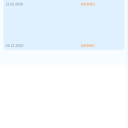
11.01.2026
БИЗНЕС
Как составить бизнес-план:
пошаговое руководство для стартапа
и действующего бизнеса
Зачем нужен бизнес-план? Бизнес-план
— ...
24.12.2025
БИЗНЕС