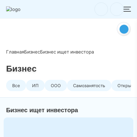
Главная
Бизнес
Бизнес ищет инвестора
Бизнес
Все
ИП
ООО
Самозанятость
Открыть 
Бизнес ищет инвестора
ПВТ набирает проекты в акселератор 2025