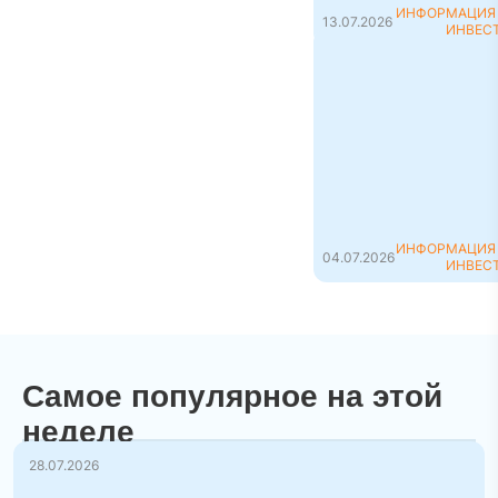
ИНФОРМАЦИЯ
13.07.2026
ИНВЕС
Флиппинг: что это
такое и как
заработать на
перепродаже
недвижимости
Флиппинг (дословно 
английского to flip —
«пер...
ИНФОРМАЦИЯ
04.07.2026
ИНВЕС
Самое популярное на этой
неделе
28.07.2026