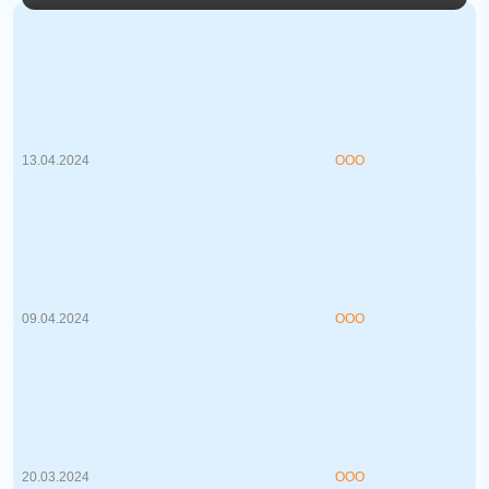
Развиваем торговые связи:
ключевые товары для экспорта в
Турцию
Взаимоотношения между Беларусью и
Турцией в сфере торговли развиваются...
13.04.2024
ООО
Свободные Экономические Зоны в
Беларуси: Условия и преференции
Свободные экономические зоны (СЭЗ) в
Беларуси представляют собой особы...
09.04.2024
ООО
Требования к работодателям при
поиске сотрудников изменены!
Каждый руководитель понимает, что для
успешной деятельности компании н...
20.03.2024
ООО