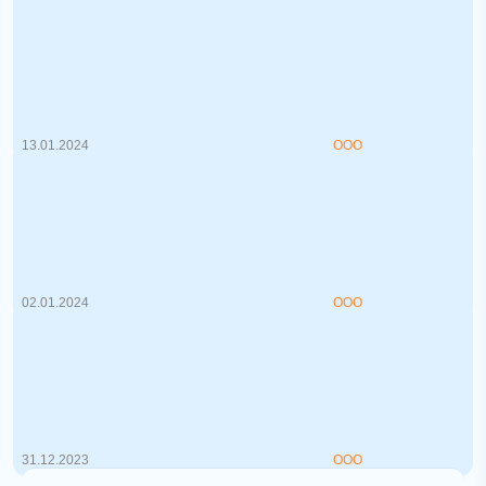
Топ подборка бизнесов на продажу в
Минске
Покупка бизнеса в большинстве случаев
выглядит более рациональным реше...
13.01.2024
ООО
Новый год, новые цены: изменение 4
в постановление №713, которое
нужно знать.
Знание ценовой политики Республики
Беларусь является одним из главных ...
02.01.2024
ООО
Как переломить стереотипы:
привлечение молодых кадров в
бизнес Беларуси
По статистике уровень безработицы в
Беларуси составляет 3,6 %, что сви...
31.12.2023
ООО