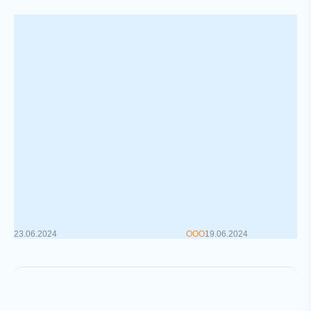
Новые правила для
Как узнать, чт
перевозчиков, поясняет
фирму будут п
минтранс
С 1 января 2019 го
вводится система
Нововведения, предусмотренные
проверок, направл
указом Президента от 25.01.2024
повышение эффект
№32, касающиеся деятельности
контроля з...
такси, были обсуждены совмест...
23.06.2024
ООО
19.06.2024