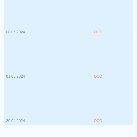
выпускает продукцию, а кто ее
упаковывает
С момента вступления нашей страны в
Таможенный союз и послед...
08.05.2024
ООО
Резидент Парка высоких технологий:
оценка перспектив и ограничений для
бизнеса
В современном мире технологические
инновации стали основой к...
01.05.2024
ООО
Интернет-ресурсы в поисковых
сервисах: что является рекламой?
В современном бизнесе важно иметь
онлайн присутствие в сети ...
20.04.2024
ООО