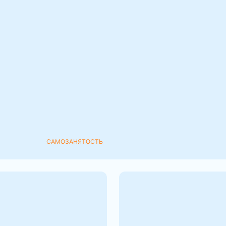
024 обязаны
ть взносы в Фонд
носы нужно начинать
САМОЗАНЯТОСТЬ