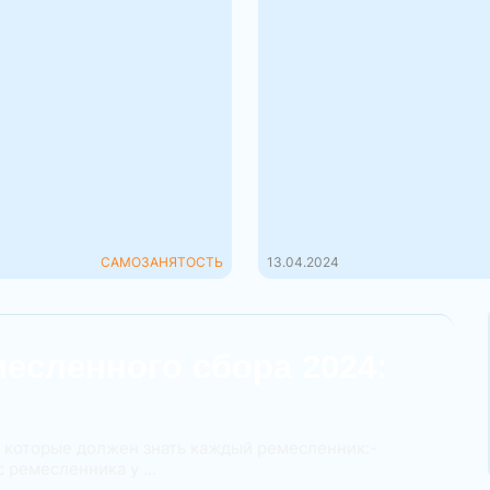
ход – это не
Мыло и свечи: как
иниматель.
осуществлять
иональная деятельность
деятельность
которая осуществляется
самозанятым?
ением налога на
Производить эксклюзивн
ОД в установленном
ароматические свечи и 
...
арома-товары, какие, ка
кремы и многое другое, с
САМОЗАНЯТОСТЬ
13.04.2024
есленного сбора 2024:
 которые должен знать каждый ремесленник:-
 ремесленника у ...