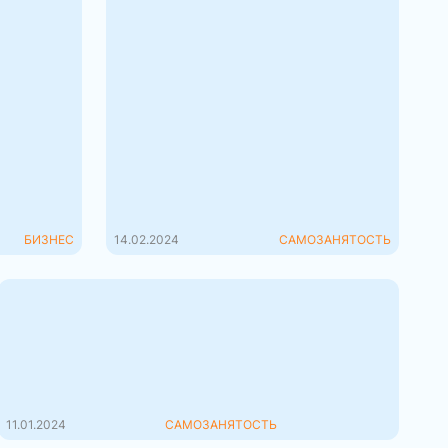
День Святого Валентина:
как зарабатывают в
праздник?
День святого Валентина –
особенный день для пар во всем
ое мыло,
мире. Это день празднования
другие
любви и признаний в чувствах с...
к масла,
тано...
БИЗНЕС
14.02.2024
САМОЗАНЯТОСТЬ
Правила для ремесленников:
что нужно знать в 2024 году
Многообразие форм организации
бизнеса предоставляет предприн...
11.01.2024
САМОЗАНЯТОСТЬ