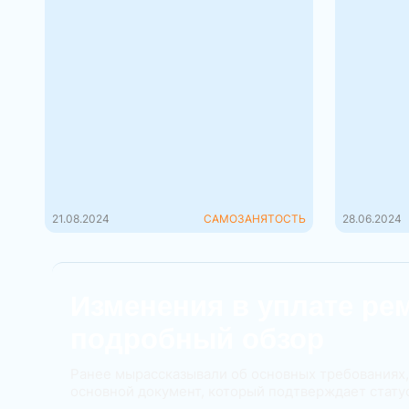
Ремесленники: готовится
Профдо
новый перечень видов
предпр
деятельности
Професс
физлиц, 
Для ремесленников в Беларуси
с примен
грядут очередные нововведения.
ПРОФДОХ
Глава государства заявил, что:
главой 40
"По предложению правительств...
21.08.2024
САМОЗАНЯТОСТЬ
28.06.2024
Изменения в уплате рем
подробный обзор
Ранее мырассказывали об основных требованиях,
основной документ, который подтверждает статус