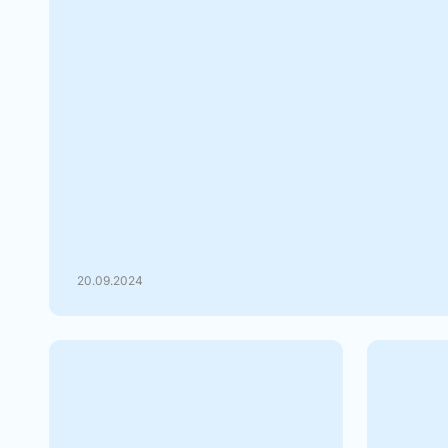
Ремесленники с 01 октября 2
платить взносы в ФСЗН
Ремесленники с 01.10.2024г обязаны уплачива
Социальной Защиты Населения, но не все. Вз
платить не позднее 1 марта 2...
20.09.2024