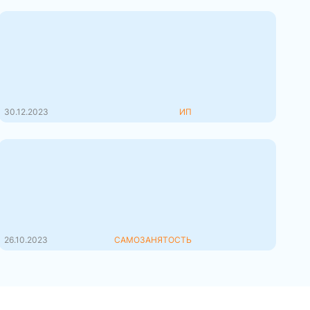
ИП 2024: кто в ООО, а кто в
самозанятые?
Условия ведения бизнеса для
Индивидуальных Предпринимателей
...
30.12.2023
ИП
Самозанятость, как начать
работать.
Самозанятый: как максимально
быстро и выгодно начать работат...
26.10.2023
САМОЗАНЯТОСТЬ