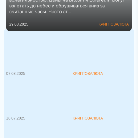
взлетать до небес и обрушиваться вниз за
считанные часы. Часто эт...
29.08.2025
КРИПТОВАЛЮТА
Трамп готовится легализовать
криптовалюты в пенсионных фондах
США
12,5 триллионов долларов, хранящихся на
этих пенсионных счет...
07.08.2025
КРИПТОВАЛЮТА
Крипто- законопроект в США толкает
Биткоин к $120 тысячам
Американская палата представителей
проголосует по трем закон...
16.07.2025
КРИПТОВАЛЮТА
Что такое блокчейн простыми
словами