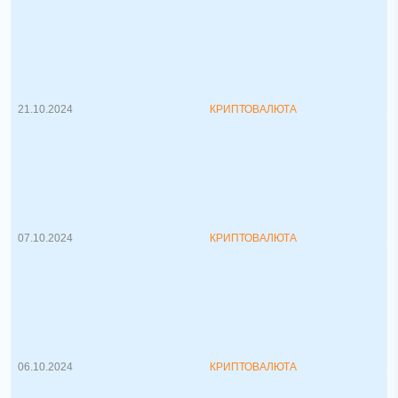
Все виды цифровых активов в
подробностях
Цифровые активы становятся все более
популярными и востребованными. От...
21.10.2024
КРИПТОВАЛЮТА
Налог на криптовалюту 2025: проект
закона уже опубликован
Национальный правовой портал Pravo.by
опубликовал проект обновленного ...
07.10.2024
КРИПТОВАЛЮТА
Криптовалюта: USDT в Евросоюзе
запретят?
Введение строгих регуляторных мер в
отношении криптовалют в Евросоюзе ...
06.10.2024
КРИПТОВАЛЮТА
Криптовалюту вне белорусских