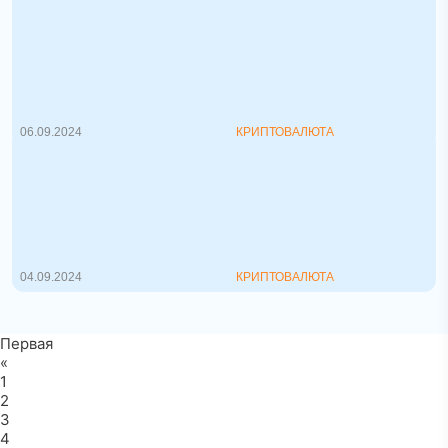
Как изменение ставки ФРС влияет на
цену биткоина
18 сентября Федеральная резервная
система (ФРС) США планирует впервые ...
06.09.2024
КРИПТОВАЛЮТА
Торговые боты: виды, возможности и
риски
В мире криптовалютной торговли
автоматизация и роботизированная
торгов...
04.09.2024
КРИПТОВАЛЮТА
Первая
«
1
2
3
4