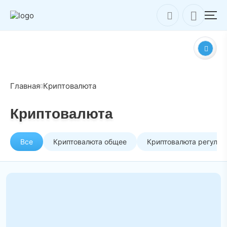
Главная
Криптовалюта
Криптовалюта
Все
Криптовалюта общее
Криптовалюта регулир
Три взгляда на биткоин в 2026 году: от «дна» в
$10 000 до амбициозных $266 000
Начало 2026 года выдалось непростым для