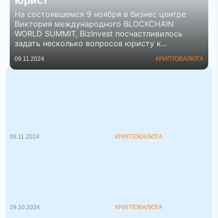
юрист
На состоявшемся 9 ноября в бизнес центре
Виктория международного BLOCKCHAIN
WORLD SUMMIT, BizInvest посчастливилось
задать несколько вопросов юристу к...
09.11.2024
КРИПТОВАЛЮТА
Победа Трампа и рост криптовалют
Победа Дональда Трампа на
президентских выборах сегодня вызвала
значит...
06.11.2024
КРИПТОВАЛЮТА
BLOCKCHAIN WORLD SUMMIT,
состоится 9 НОЯБРЯ 2024 года в
Минске
BLOCKCHAIN WORLD SUMMIT - это
международный саммит о трендах в
блокчей...
29.10.2024
КРИПТОВАЛЮТА