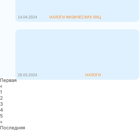
автомобиле из Европы или США?
Многих жителей ...
14.04.2024
НАЛОГИ ФИЗИЧЕСКИХ ЛИЦ
Налог на транспортные
средства повышенной
комфортности: что изменится
Налог на транспортные средства
повышенной комфортности: что
изменится ...
26.03.2024
НАЛОГИ
Первая
«
1
2
3
4
5
»
Последняя