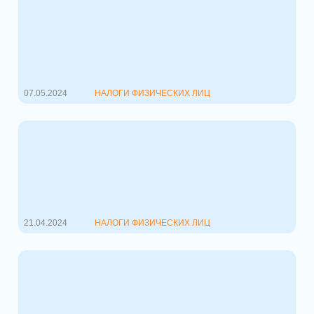
Кто должен платить в ФСЗН с 1
октября 2024
С 1-го октября 2024 года вступит в
силу один из значимых
законодательн...
07.05.2024
НАЛОГИ ФИЗИЧЕСКИХ ЛИЦ
Изменения в законодательстве:
кто относится к тунеядцам?
Если вы когда-нибудь задавались
вопросом, кто считается
"тунеядцем" в ...
21.04.2024
НАЛОГИ ФИЗИЧЕСКИХ ЛИЦ
Соглашение об избежании
двойного налогообложения:
отмены норм