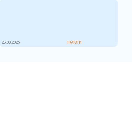
ETF vs ПИФы: что лучше?
Инвестирование через
коллективные инструменты (фонды)
&mdash...
25.03.2025
НАЛОГИ