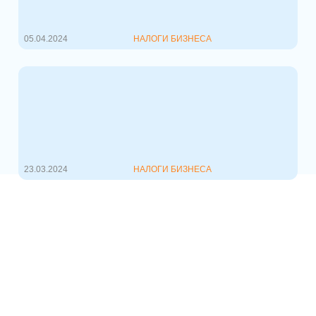
Бизнесу из Беларуси,
осуществляющему деятельность за
рубежом, а также ...
05.04.2024
НАЛОГИ БИЗНЕСА
Новая базовая арендная
величина
С 1 апреля текущего года начнет
применяться новый размер базовой
аренд...
23.03.2024
НАЛОГИ БИЗНЕСА